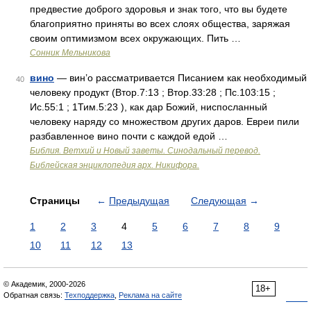
предвестие доброго здоровья и знак того, что вы будете
благоприятно приняты во всех слоях общества, заряжая
своим оптимизмом всех окружающих. Пить …
Сонник Мельникова
вино
— вин’о рассматривается Писанием как необходимый
40
человеку продукт (Втор.7:13 ; Втор.33:28 ; Пс.103:15 ;
Ис.55:1 ; 1Тим.5:23 ), как дар Божий, ниспосланный
человеку наряду со множеством других даров. Евреи пили
разбавленное вино почти с каждой едой …
Библия. Ветхий и Новый заветы. Синодальный перевод.
Библейская энциклопедия арх. Никифора.
Страницы
←
Предыдущая
Следующая
→
1
2
3
4
5
6
7
8
9
10
11
12
13
© Академик, 2000-2026
18+
Обратная связь:
Техподдержка
,
Реклама на сайте