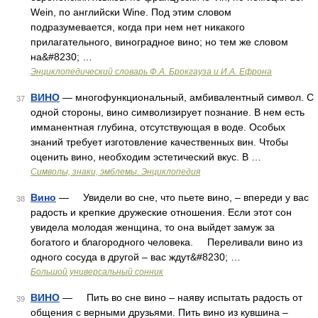
Wein, по английски Wine. Под этим словом
подразумевается, когда при нем нет никакого
прилагательного, виноградное вино; но тем же словом
на&#8230; …
Энциклопедический словарь Ф.А. Брокгауза и И.А. Ефрона
ВИНО
— многофункциональный, амбивалентный символ. С
37
одной стороны, вино символизирует познание. В нем есть
имманентная глубина, отсутствующая в воде. Особых
знаний требует изготовление качественных вин. Чтобы
оценить вино, необходим эстетический вкус. В …
Символы, знаки, эмблемы. Энциклопедия
Вино
— Увидели во сне, что пьете вино, – впереди у вас
38
радость и крепкие дружеские отношения. Если этот сон
увидела молодая женщина, то она выйдет замуж за
богатого и благородного человека. Переливали вино из
одного сосуда в другой – вас ждут&#8230; …
Большой универсальный сонник
ВИНО
— Пить во сне вино – наяву испытать радость от
39
общения с верными друзьями. Пить вино из кувшина –