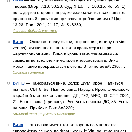
Вино
— часто упоминается, как один из лучших даров
33
Творца (Втор. 7:13; 33:28; Суд. 9:13; Пс. 103:15; Ис. 55: 1)
но, с другой стороны, нередко изображается, как напиток,
приносящий проклятие при злоупотреблении им (2 Цар.
13:28; Прит. 20:1; 21:17; Ис.&#8230; …
Словарь библейских имен
Вино
— Означает влагу жизни, откровение, истину (in vino
34
veritas), жизненность, но также и кровь жертвы при
жертвоприношении. Вино и кровь взаимозаменяемые
символы во всех религиях, кроме зороастризма. Вино
может также превращаться в огонь. В таинстве&#8230; …
Словарь символов
ВИНО
— Нанюхаться вина. Волог. Шутл. ирон. Напиться
35
пьяным. СВГ 5, 55. Пьянее вина. Народн. Ирон. О человеке
в крайней степени опьянения. ДП, 792; МФС, 83; СПП 2001,
21. Быть в вине (при вину). Ряз. Быть пьяным. ДС, 85. Быть
на вине. Прибайк. Быть&#8230; …
Большой словарь русских поговорок
Вино
— это слово имеет тот же корень во множестве
36
европейских языков: по французски le Vin, по немецки der