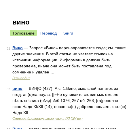
вино
Толкование
Перевод
Книги
Вино
— Запрос «Вино» перенаправляется сюда; см. также
31
другие значения. В этой статье не хватает ссылок на
источники информации. Информация должна быть
проверяема, иначе она может быть поставлена под
сомнение и удален …
Википедия
вино
— ВИН|О (427), А c. 1.Вино, хмельной напиток из
32
ягод: ап(о)ла паула: ||=Не оупиваите сѩ винъмь емь же
нѣсть сп҃сни˫а (οἴνῳ) Изб 1076, 267 об. 268; [˫а]рополче
вино Надп XI/XII (14); новое ви(н) добрило послалъ кнѩз(ю)
Надп XII …
Словарь древнерусского языка (XI-XIV вв.)